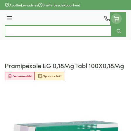
Ga naar de inhoud
Apothekersadvies
Snelle beschikbaarheid
Menu
Zoek
Product, merk, categorie...
Pramipexole EG 0,18Mg Tabl 100X0,18Mg
Geneesmiddel
Op voorschrift