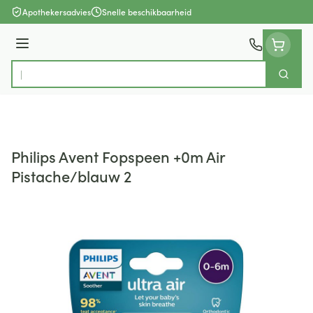
Ga naar de inhoud
Apothekersadvies
Snelle beschikbaarheid
Menu
Zoek
Product, merk, categorie...
Philips Avent Fopspeen +0m Air
Pistache/blauw 2