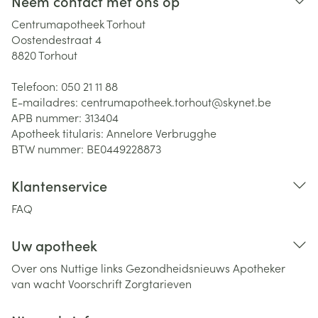
Neem contact met ons op
Centrumapotheek Torhout
Oostendestraat 4
8820
Torhout
Telefoon:
050 21 11 88
E-mailadres:
centrumapotheek.torhout@
skynet.be
APB nummer:
313404
Apotheek titularis:
Annelore Verbrugghe
BTW nummer:
BE0449228873
Klantenservice
FAQ
Uw apotheek
Over ons
Nuttige links
Gezondheidsnieuws
Apotheker
van wacht
Voorschrift
Zorgtarieven