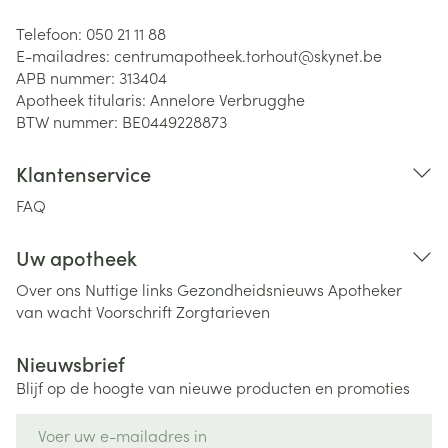
Telefoon:
050 21 11 88
E-mailadres:
centrumapotheek.torhout@
skynet.be
APB nummer:
313404
Apotheek titularis:
Annelore Verbrugghe
BTW nummer:
BE0449228873
Klantenservice
FAQ
Uw apotheek
Over ons
Nuttige links
Gezondheidsnieuws
Apotheker
van wacht
Voorschrift
Zorgtarieven
Nieuwsbrief
Blijf op de hoogte van nieuwe producten en promoties
E-mail adres