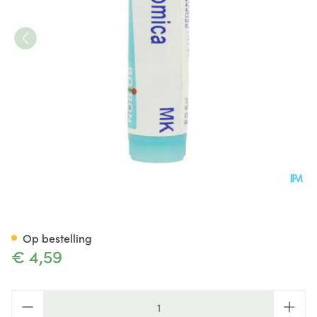
Nux Vomica Mk Gl Boiron
Op bestelling
€ 4,59
Aantal