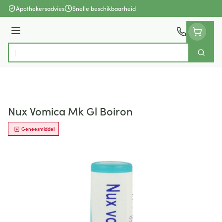
Ga naar de inhoud
Apothekersadvies
Snelle beschikbaarheid
Menu
Zoek
Product, merk, categorie...
Nux Vomica Mk Gl Boiron
Geneesmiddel