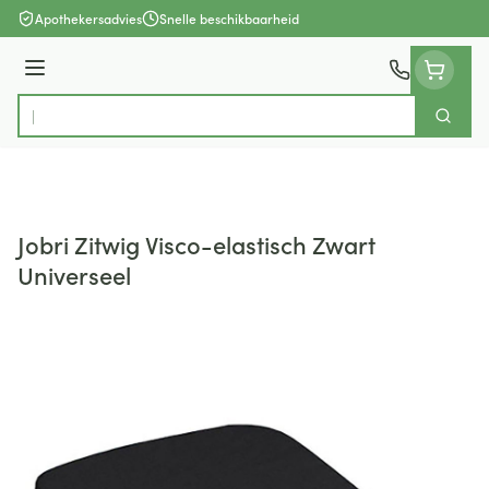
Ga naar de inhoud
Apothekersadvies
Snelle beschikbaarheid
Menu
Zoek
Product, merk, categorie...
Jobri Zitwig Visco-elastisch Zwart
Universeel