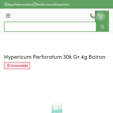
Ga naar de inhoud
Apothekersadvies
Snelle beschikbaarheid
Menu
Zoek
Product, merk, categorie...
Hypericum Perforatum 30k Gr 4g Boiron
Geneesmiddel