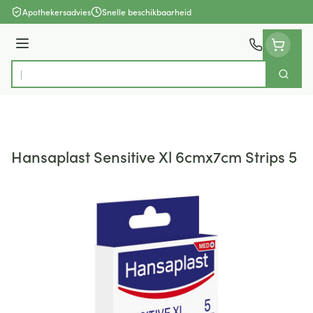
Ga naar de inhoud
Apothekersadvies
Snelle beschikbaarheid
Menu
Zoek
Product, merk, categorie...
Hansaplast Sensitive Xl 6cmx7cm Strips 5