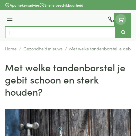
Ga naar de inhoud
Apothekersadvies
Snelle beschikbaarheid
Menu
Zoek
Product, merk, categorie...
Home
/
Gezondheidsnieuws
/
Met welke tandenborstel je gebit 
Met welke tandenborstel je
gebit schoon en sterk
houden?