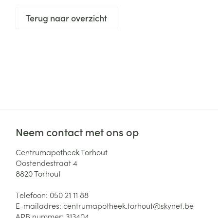
Zuurstof
Eelt
Terug naar overzicht
Eksteroog - lik
Ademhalingsste
Toon meer
Spieren en gew
Specifiek voor
Naalden en spu
Lichaamsverzo
Infecties
Spuiten
Deodorant
Neem contact met ons op
Oplossing voor 
Gezichtsverzor
Naalden
Luizen
Centrumapotheek Torhout
Oostendestraat 4
Naalden voor i
8820
Torhout
pennaalden
Diagnostica
Toon meer
Telefoon:
050 21 11 88
E-mailadres:
centrumapotheek.torhout@
skynet.be
APB nummer:
313404