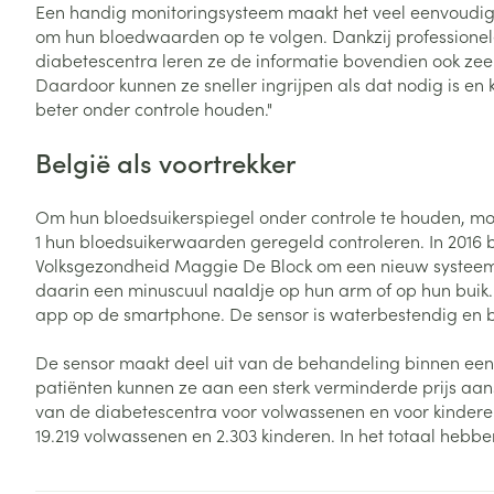
Een handig monitoringsysteem maakt het veel eenvoudig
Vitaliteit 50+
om hun bloedwaarden op te volgen. Dankzij professionel
Toon submenu voor Vitaliteit 5
diabetescentra leren ze de informatie bovendien ook zeer
Thuiszorg
Plantaardige o
Nagels en hoe
Natuur geneeskunde
Daardoor kunnen ze sneller ingrijpen als dat nodig is e
Mond
Huid
Toon submenu voor Natuur ge
beter onder controle houden."
Batterijen
Droge mond
Ontsmetten en
Thuiszorg en EHBO
Toebehoren
Spijsvertering
België als voortrekker
desinfecteren
Toon submenu voor Thuiszorg
Elektrische tan
Steriel materia
Schimmels
Dieren en insecten
Interdentaal - f
Om hun bloedsuikerspiegel onder controle te houden, mo
Toon submenu voor Dieren en 
Vacht, huid of 
Koortsblaasjes 
1 hun bloedsuikerwaarden geregeld controleren. In 2016 b
Kunstgebit
Geneesmiddelen
Volksgezondheid Maggie De Block om een nieuw systeem t
Jeuk
Toon meer
Toon submenu voor Geneesmi
daarin een minuscuul naaldje op hun arm of op hun buik.
app op de smartphone. De sensor is waterbestendig en bli
De sensor maakt deel uit van de behandeling binnen een 
Voeten en ben
Aerosoltherapi
patiënten kunnen ze aan een sterk verminderde prijs aans
zuurstof
Zware benen
van de diabetescentra voor volwassenen en voor kinderen
Droge voeten, e
19.219 volwassenen en 2.303 kinderen. In het totaal hebb
Aerosol toestel
kloven
Tabletten
Aerosol access
Blaren
Creme, gel en 