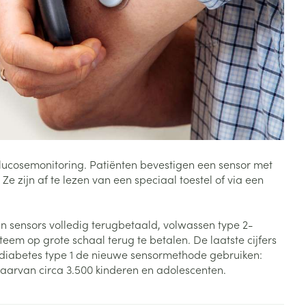
Toon meer
Diagnosetesten en
stress
Vlooien en teken
meetapparatuur
Oren
Mond en keel
Alcoholtest
g
Oordopjes
Zuigtabletten
herapie -
Mond, muil of snavel
Bloeddrukmeter
ls
en -druppels
Oorreiniging
Spray - oplossing
Cholesteroltest
zen
Oordruppels
Hartslagmeter
ulpmiddelen
lucosemonitoring. Patiënten bevestigen een sensor met
Toon meer
zijn af te lezen van een speciaal toestel of via een
n sensors volledig terugbetaald, volwassen type 2-
erming
Hygiëne
Ergonomie
eem op grote schaal terug te betalen. De laatste cijfers
ning en -
Aambeien
 diabetes type 1 de nieuwe sensormethode gebruiken:
s
Bad en douche
Ademhaling en zuurstof
waarvan circa 3.500 kinderen en adolescenten.
je
Badkamer