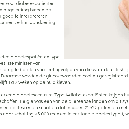
er voor diabetespatiënten
e begeleiding binnen de
0+ categorie
 goed te interpreteren.
Wondzorg
EHBO
lie
ven
Homeopathie
Spieren en gewrichten
Gemoed en 
n kunnen ze hun aandoening
Neus
Ogen
Ogen
Neus
neeskunde categorie
Vilt
Podologie
Spray
Ooginfecties
Oogspoelin
Tabletten
Handschoenen
Cold - Hot t
Oren
Ogen
 en EHBO categorie
denborstels
Anti allergische en anti
Oogdruppe
warm/koud
Neussprays 
al
Wondhelend
inflammatoire middelen
los
Creme - gel
Verbanddo
eten diabetespatiënten type
Brandwonden
insecten categorie
pluimen
Accessoires
- antiviraal
Ontzwellende middelen
esliste minister van
Droge ogen
Medische h
Toon meer
erug te betalen voor het opvolgen van die waarden: flash g
Glaucoom
Toon meer
ddelen categorie
 Daarmee worden de glucosewaarden continu geregistreerd. Ze 
Toon meer
jft 1 à 2 weken op de huid kleven.
erkend diabetescentrum. Type 1-diabetespatiënten krijgen hu
en
e en
Nagels
Diabetes
Zonnebesch
Stoma
chaffen. België was een van de allereerste landen om dit syst
Hart- en bloedvaten
Bloedverdun
 en adolescenten schatten dat intussen 21.522 patiënten met
elt en
Nagellak
Bloedglucosemeter
Aftersun
Stomazakje
stolling
en naar schatting 45.000 mensen in ons land diabetes type 1, 
len
Kalk- en schimmelnagels
Teststrips en naalden
Lippen
Stomaplaat
oires
spray