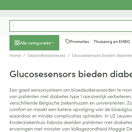
Ga naar de inhoud
Product, merk, categorie...
Promoties
Thuiszorg en EHBO
Alle categorieën
Home
/
Gezondheidsnieuws
/
Glucosesensors bieden diabetes
Promoties
Glucosesensors bieden diabe
Schoonheid, verzorging
Haar en Hoofd
Afslanken
Zwangerschap
Geheugen
Aromatherapie
Lenzen en brill
Insecten
Maag darm ste
en hygiëne
Toon submenu voor Schoonheid
Kammen - ont
Maaltijdverva
Zwangerschaps
Verstuiver
Lensproducten
Verzorging ins
Maagzuur
Een goed sensorsysteem om bloedsuikerwaarden te monit
Dieet, voeding en
Seksualiteit
Beschadigd ha
Eetlustremmer
Borstvoeding
Essentiële oliën
Brillen
Anti insecten
Lever, galblaas
van patiënten met diabetes type 1 aanzienlijk verbeteren. 
vitamines
hoofdirritatie
pancreas
Toon submenu voor Dieet, voe
verschillende Belgische ziekenhuizen en universiteiten. Z
Platte buik
Lichaamsverzo
Complex - com
Teken tang of p
comfort en maakt een betere opvolging van de bloedglu
Styling - spray 
Braken
Vetverbranders
Vitamines en 
Zwangerschap en
Zware benen
waardoor er minder complicaties optreden. In UZ Leuven 
kinderen
Verzorging
Laxeermiddele
Kinderziekenhuis Fabiola deelden patiënten met diabetes
Toon submenu voor Zwangersc
Toon meer
Toon meer
ervaringen met minister van Volksgezondheid Maggie De B
Oligo-element
Honden
Toon meer
Toon meer