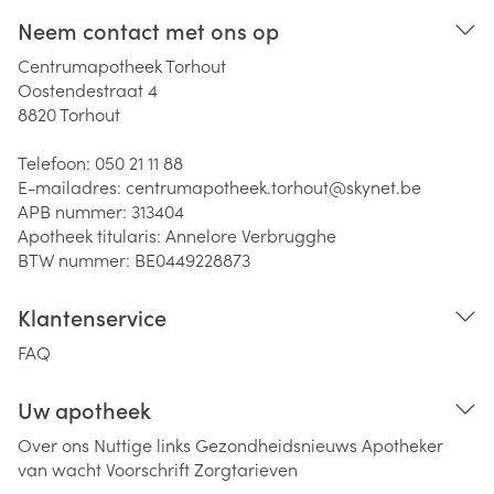
Neem contact met ons op
Centrumapotheek Torhout
Oostendestraat 4
8820
Torhout
Telefoon:
050 21 11 88
E-mailadres:
centrumapotheek.torhout@
skynet.be
APB nummer:
313404
Apotheek titularis:
Annelore Verbrugghe
BTW nummer:
BE0449228873
Klantenservice
FAQ
Uw apotheek
Over ons
Nuttige links
Gezondheidsnieuws
Apotheker
van wacht
Voorschrift
Zorgtarieven