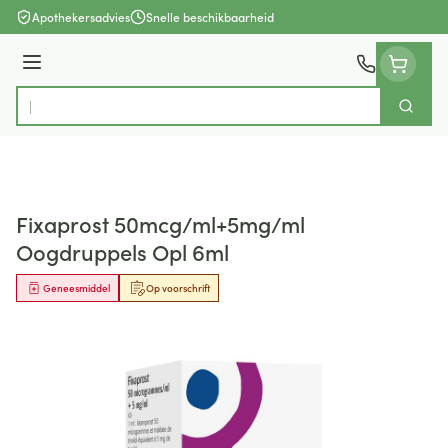
Ga naar de inhoud
Apothekersadvies
Snelle beschikbaarheid
Menu
Zoek
Product, merk, categorie...
Fixaprost 50mcg/ml+5mg/ml
Oogdruppels Opl 6ml
Geneesmiddel
Op voorschrift