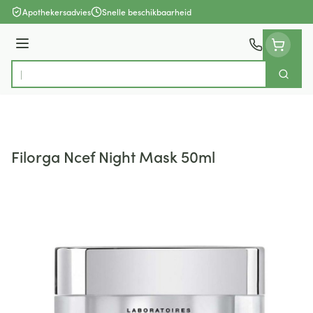
Ga naar de inhoud
Apothekersadvies
Snelle beschikbaarheid
Menu
Zoek
Product, merk, categorie...
Filorga Ncef Night Mask 50ml