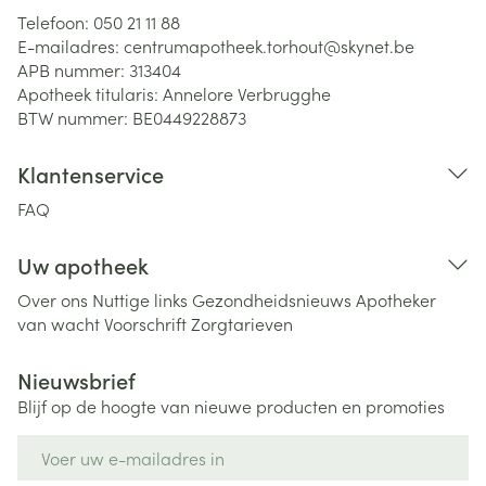
Telefoon:
050 21 11 88
E-mailadres:
centrumapotheek.torhout@
skynet.be
APB nummer:
313404
Apotheek titularis:
Annelore Verbrugghe
BTW nummer:
BE0449228873
Klantenservice
FAQ
Uw apotheek
Over ons
Nuttige links
Gezondheidsnieuws
Apotheker
van wacht
Voorschrift
Zorgtarieven
Nieuwsbrief
Blijf op de hoogte van nieuwe producten en promoties
E-mail adres