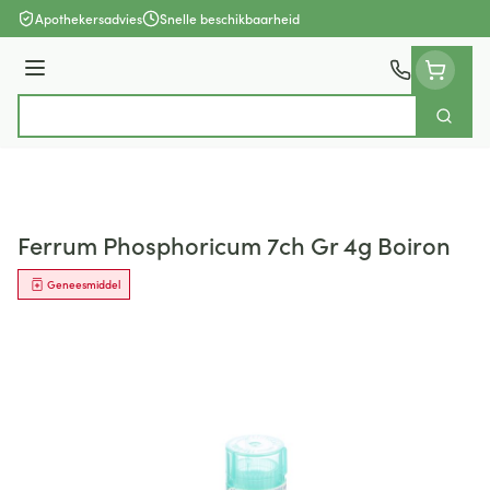
Ga naar de inhoud
Apothekersadvies
Snelle beschikbaarheid
Menu
Zoek
Product, merk, categorie...
Ferrum Phosphoricum 7ch Gr 4g Boiron
Geneesmiddel