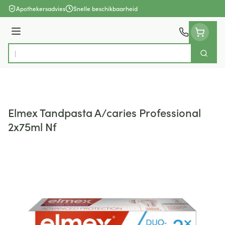
Ga naar de inhoud
Apothekersadvies
Snelle beschikbaarheid
Menu
Zoek
Product, merk, categorie...
Elmex Tandpasta A/caries Professional
2x75ml Nf