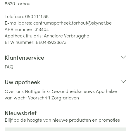
8820
Torhout
Telefoon:
050 21 11 88
E-mailadres:
centrumapotheek.torhout@
skynet.be
APB nummer:
313404
Apotheek titularis:
Annelore Verbrugghe
BTW nummer:
BE0449228873
Klantenservice
FAQ
Uw apotheek
Over ons
Nuttige links
Gezondheidsnieuws
Apotheker
van wacht
Voorschrift
Zorgtarieven
Nieuwsbrief
Blijf op de hoogte van nieuwe producten en promoties
E-mail adres