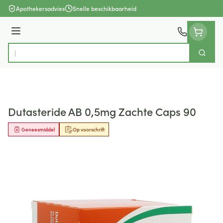
Ga naar de inhoud
Apothekersadvies
Snelle beschikbaarheid
Menu
Zoek
Product, merk, categorie...
Dutasteride AB 0,5mg Zachte Caps 90
Geneesmiddel
Op voorschrift