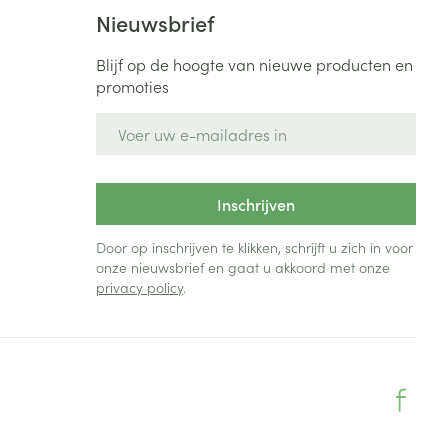
Bed
Nieuwsbrief
ng zon
Doorliggen - decubitis
Blijf op de hoogte van nieuwe producten en
Toon meer
ie
Urinewegen
promoties
E-mail adres
id, spanning
Stoppen met roken
 en intieme
Gezichtsreiniging -
ontschminken
n Orthopedie
Instrumenten
Inschrijven
sche
n anticonceptie
Reinigingsmelk, - crème, -
Anti tumor middelen
Door op inschrijven te klikken, schrijft u zich in voor
olie en gel
onze nieuwsbrief en gaat u akkoord met onze
jn
privacy policy
.
Tonic - lotion
zorging
Anesthesie
Micellair water
Specifiek voor de ogen
t
ie
Diverse geneesmiddelen
Toon meer