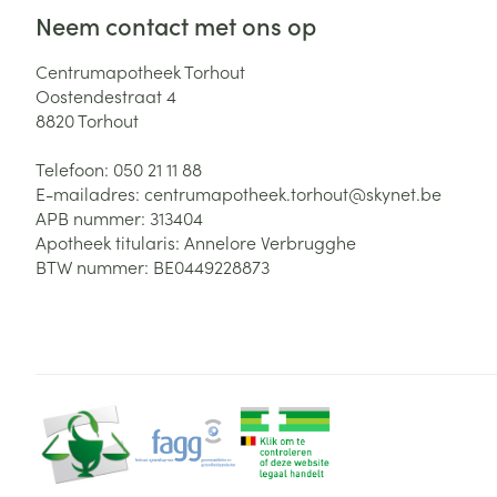
Neem contact met ons op
Zuurstof
Eelt
Eksteroog - lik
Centrumapotheek Torhout
Ademhalingsste
Oostendestraat 4
Toon meer
8820
Torhout
Spieren en gew
Telefoon:
050 21 11 88
E-mailadres:
centrumapotheek.torhout@
skynet.be
Specifiek voor
APB nummer:
313404
Naalden en spu
Apotheek titularis:
Annelore Verbrugghe
Lichaamsverzo
Infecties
BTW nummer:
BE0449228873
Spuiten
Deodorant
Oplossing voor 
Gezichtsverzor
Naalden
Luizen
Naalden voor i
pennaalden
Diagnostica
Toon meer