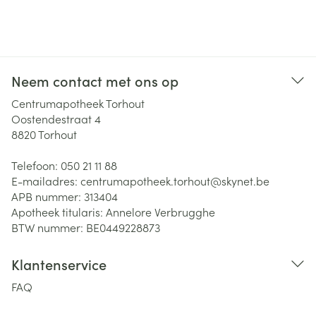
Neem contact met ons op
Centrumapotheek Torhout
Oostendestraat 4
8820
Torhout
Telefoon:
050 21 11 88
E-mailadres:
centrumapotheek.torhout@
skynet.be
APB nummer:
313404
Apotheek titularis:
Annelore Verbrugghe
BTW nummer:
BE0449228873
Klantenservice
FAQ