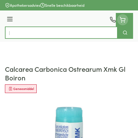
Ga naar de inhoud
Apothekersadvies
Snelle beschikbaarheid
Menu
Zoek
Product, merk, categorie...
Calcarea Carbonica Ostrearum Xmk Gl
Boiron
Geneesmiddel