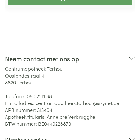
Neem contact met ons op
Centrumapotheek Torhout
Oostendestraat 4
8820
Torhout
Telefoon:
050 21 11 88
E-mailadres:
centrumapotheek.torhout@
skynet.be
APB nummer:
313404
Apotheek titularis:
Annelore Verbrugghe
BTW nummer:
BE0449228873
Klantenservice