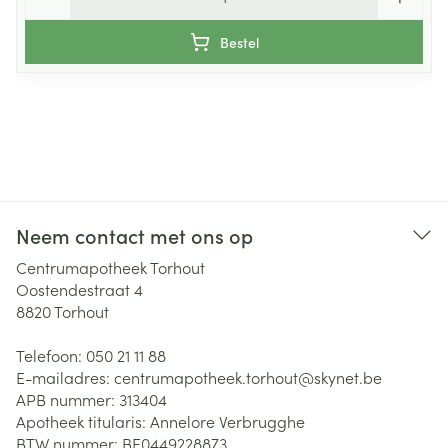
Bestel
Neem contact met ons op
Centrumapotheek Torhout
Oostendestraat 4
8820
Torhout
Telefoon:
050 21 11 88
E-mailadres:
centrumapotheek.torhout@
skynet.be
APB nummer:
313404
Apotheek titularis:
Annelore Verbrugghe
BTW nummer:
BE0449228873