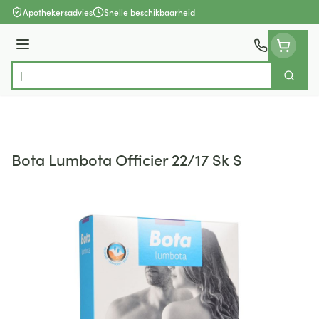
Ga naar de inhoud
Apothekersadvies
Snelle beschikbaarheid
Menu
Zoek
Product, merk, categorie...
Bota Lumbota Officier 22/17 Sk S