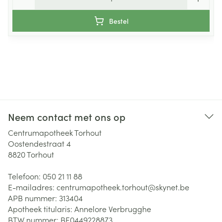
Bestel
Neem contact met ons op
Centrumapotheek Torhout
Oostendestraat 4
8820
Torhout
Telefoon:
050 21 11 88
E-mailadres:
centrumapotheek.torhout@
skynet.be
APB nummer:
313404
Apotheek titularis:
Annelore Verbrugghe
BTW nummer:
BE0449228873