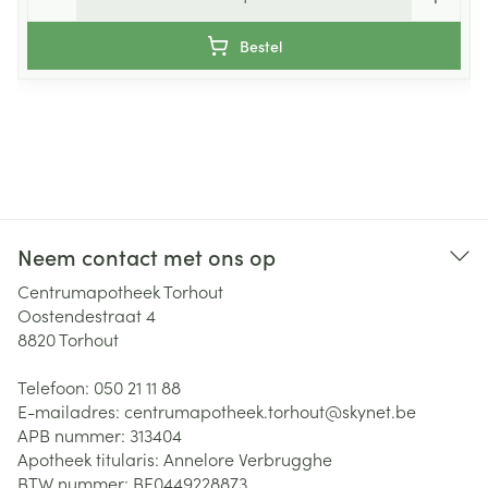
Bestel
Neem contact met ons op
Centrumapotheek Torhout
Oostendestraat 4
8820
Torhout
Telefoon:
050 21 11 88
E-mailadres:
centrumapotheek.torhout@
skynet.be
APB nummer:
313404
Apotheek titularis:
Annelore Verbrugghe
BTW nummer:
BE0449228873