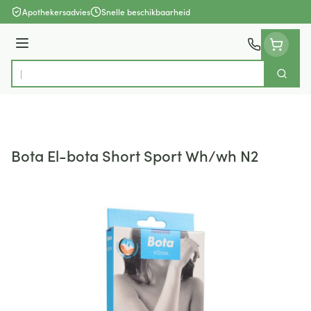
Ga naar de inhoud
Apothekersadvies
Snelle beschikbaarheid
Menu
Zoek
Product, merk, categorie...
Bota El-bota Short Sport Wh/wh N2