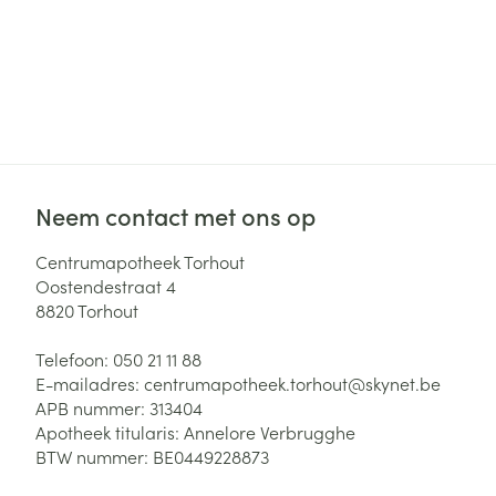
Neem contact met ons op
Centrumapotheek Torhout
Oostendestraat 4
8820
Torhout
Telefoon:
050 21 11 88
E-mailadres:
centrumapotheek.torhout@
skynet.be
APB nummer:
313404
Apotheek titularis:
Annelore Verbrugghe
BTW nummer:
BE0449228873