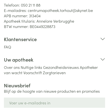
Telefoon:
050 21 11 88
E-mailadres:
centrumapotheek.torhout@
skynet.be
APB nummer:
313404
Apotheek titularis:
Annelore Verbrugghe
BTW nummer:
BE0449228873
Klantenservice
FAQ
Uw apotheek
Over ons
Nuttige links
Gezondheidsnieuws
Apotheker
van wacht
Voorschrift
Zorgtarieven
Nieuwsbrief
Blijf op de hoogte van nieuwe producten en promoties
E-mail adres