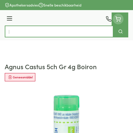
Ga naar de inhoud
Apothekersadvies
Snelle beschikbaarheid
Menu
Zoek
Product, merk, categorie...
Agnus Castus 5ch Gr 4g Boiron
Geneesmiddel