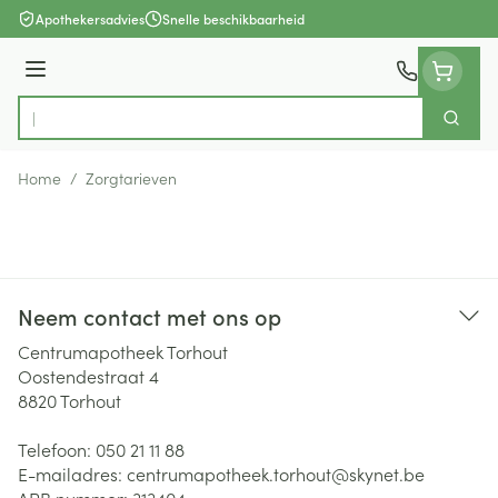
Ga naar de inhoud
Apothekersadvies
Snelle beschikbaarheid
Menu
Zoek
Product, merk, categorie...
Home
/
Zorgtarieven
Neem contact met ons op
Centrumapotheek Torhout
Oostendestraat 4
8820
Torhout
Telefoon:
050 21 11 88
E-mailadres:
centrumapotheek.torhout@
skynet.be