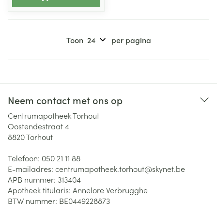
Toon
per pagina
Neem contact met ons op
Centrumapotheek Torhout
Oostendestraat 4
8820
Torhout
Telefoon:
050 21 11 88
E-mailadres:
centrumapotheek.torhout@
skynet.be
APB nummer:
313404
Apotheek titularis:
Annelore Verbrugghe
BTW nummer:
BE0449228873