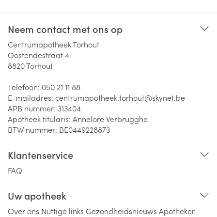
Neem contact met ons op
Centrumapotheek Torhout
Oostendestraat 4
8820
Torhout
Telefoon:
050 21 11 88
E-mailadres:
centrumapotheek.torhout@
skynet.be
APB nummer:
313404
Apotheek titularis:
Annelore Verbrugghe
BTW nummer:
BE0449228873
Klantenservice
FAQ
Uw apotheek
Over ons
Nuttige links
Gezondheidsnieuws
Apotheker