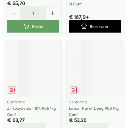
€ 55,70
5l Conf
Aantal
€ 187,94
Bestel
Reserveer
Geneesmiddel
Geneesmiddel
Conforma
Conforma
Zinkoxyde Zalf 10% Pb5 1kg
Lassar Pate/ Deeg Pb5 1kg
Conf
Conf
€ 63,77
€ 53,20
Aantal
Aantal