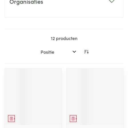
Organisaties
filter
12
producten
Sorteer op:
Geneesmiddel
Geneesmiddel