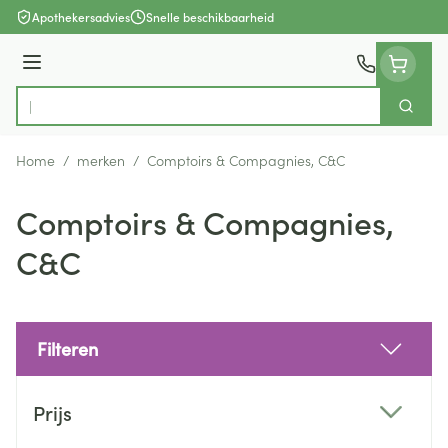
Ga naar de inhoud
Apothekersadvies
Snelle beschikbaarheid
Menu
Zoek
Product, merk, categorie...
Home
/
merken
/
Comptoirs & Compagnies, C&C
Comptoirs & Compagnies,
C&C
Filteren
Doorgaan naar productlijst
Prijs
filter