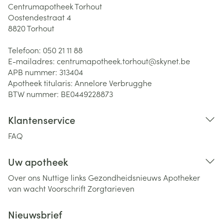
Centrumapotheek Torhout
Oostendestraat 4
8820
Torhout
Telefoon:
050 21 11 88
E-mailadres:
centrumapotheek.torhout@
skynet.be
APB nummer:
313404
Apotheek titularis:
Annelore Verbrugghe
BTW nummer:
BE0449228873
Klantenservice
FAQ
Uw apotheek
Over ons
Nuttige links
Gezondheidsnieuws
Apotheker
van wacht
Voorschrift
Zorgtarieven
Nieuwsbrief