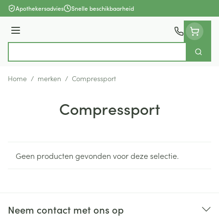
Ga naar de inhoud
Apothekersadvies
Snelle beschikbaarheid
Menu
Zoek
Product, merk, categorie...
Home
/
merken
/
Compressport
Compressport
Geen producten gevonden voor deze selectie.
Neem contact met ons op