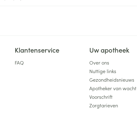
ging
Supplementen
Insectenwe
Mondmaskers
middelen
ssen
 -
id
Klantenservice
Uw apotheek
d
FAQ
Over ons
Nuttige links
Gezondheidsnieuws
Apotheker van wacht
Voorschrift
Zelfbruiner
Scheren
Zorgtarieven