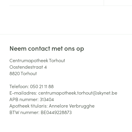
Haar
Gezichtsverzor
Pillendozen en
accessoires
Pigmentstoorni
Gevoelige huid
geïrriteerde hu
Neem contact met ons op
Gemengde hui
Doffe huid
Centrumapotheek Torhout
Oostendestraat 4
Toon meer
8820
Torhout
Telefoon:
050 21 11 88
E-mailadres:
centrumapotheek.torhout@
skynet.be
Snurken
APB nummer:
313404
Apotheek titularis:
Annelore Verbrugghe
BTW nummer:
BE0449228873