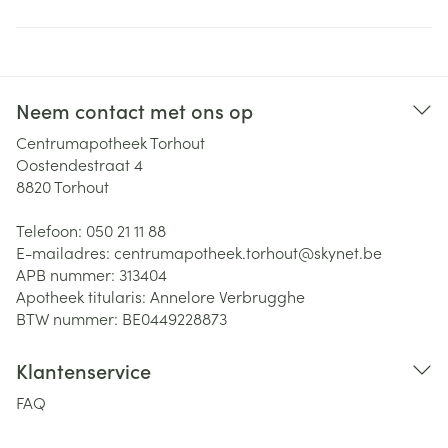
Neem contact met ons op
Centrumapotheek Torhout
Oostendestraat 4
8820
Torhout
Telefoon:
050 21 11 88
E-mailadres:
centrumapotheek.torhout@
skynet.be
APB nummer:
313404
Apotheek titularis:
Annelore Verbrugghe
BTW nummer:
BE0449228873
Klantenservice
FAQ