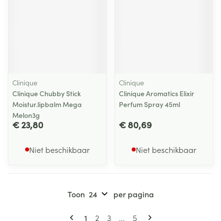
Clinique
Clinique
Clinique Chubby Stick
Clinique Aromatics Elixir
Moistur.lipbalm Mega
Perfum Spray 45ml
Melon3g
€ 23,80
€ 80,69
Niet beschikbaar
Niet beschikbaar
Toon
per pagina
Pagina's
U lees momenteel pagina
Pagina
Pagina
Pagina
1
2
3
...
5