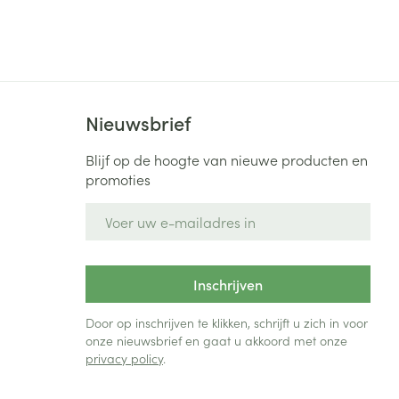
Bed
ng zon
Doorliggen - decubitis
Toon meer
ie
Urinewegen
Nieuwsbrief
id, spanning
Stoppen met roken
 en intieme
Gezichtsreiniging -
Blijf op de hoogte van nieuwe producten en
ontschminken
n Orthopedie
Instrumenten
promoties
sche
E-mail adres
n anticonceptie
Reinigingsmelk, - crème, -
Anti tumor middelen
olie en gel
jn
Tonic - lotion
zorging
Anesthesie
Inschrijven
Micellair water
Specifiek voor de ogen
Door op inschrijven te klikken, schrijft u zich in voor
t
onze nieuwsbrief en gaat u akkoord met onze
ie
Diverse geneesmiddelen
Toon meer
privacy policy
.