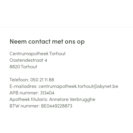
Zuurstof
Eelt
Eksteroog - lik
Ademhalingsste
Toon meer
Neem contact met ons op
Spieren en gew
Specifiek voor
Centrumapotheek Torhout
Naalden en spu
Oostendestraat 4
Lichaamsverzo
8820
Torhout
Infecties
Spuiten
Deodorant
Telefoon:
050 21 11 88
Oplossing voor 
Gezichtsverzor
E-mailadres:
centrumapotheek.torhout@
skynet.be
Naalden
APB nummer:
313404
Luizen
Apotheek titularis:
Annelore Verbrugghe
Naalden voor i
BTW nummer:
BE0449228873
pennaalden
Diagnostica
Toon meer