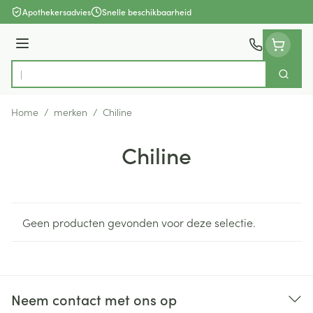
Ga naar de inhoud
Apothekersadvies
Snelle beschikbaarheid
Menu
Zoek
Product, merk, categorie...
Home
/
merken
/
Chiline
Chiline
Geen producten gevonden voor deze selectie.
Neem contact met ons op