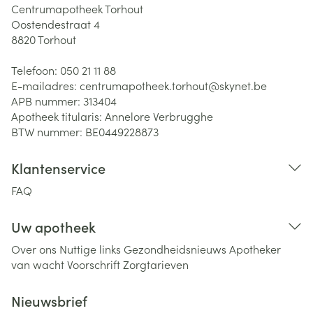
Centrumapotheek Torhout
Oostendestraat 4
8820
Torhout
Telefoon:
050 21 11 88
E-mailadres:
centrumapotheek.torhout@
skynet.be
APB nummer:
313404
Apotheek titularis:
Annelore Verbrugghe
BTW nummer:
BE0449228873
Klantenservice
FAQ
Uw apotheek
Over ons
Nuttige links
Gezondheidsnieuws
Apotheker
van wacht
Voorschrift
Zorgtarieven
Nieuwsbrief