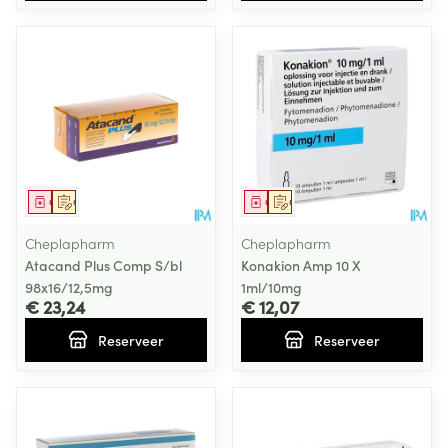
Geneesmiddel
Op voorschrift
Geneesmiddel
Op voorschrift
Cheplapharm
Cheplapharm
Atacand Plus Comp S/bl
Konakion Amp 10 X
98x16/12,5mg
1ml/10mg
€ 23,24
€ 12,07
Reserveer
Reserveer