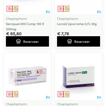
Geneesmiddel
Op voorschrift
Geneesmiddel
Op voorschrift
Cheplapharm
Cheplapharm
Seroquel 200 Comp 100 X
Locoid Lipocreme 0,1% 30g
200mg
€ 65,80
€ 7,76
Reserveer
Reserveer
Geneesmiddel
Op voorschrift
Geneesmiddel
Op voorschrift
Cheplapharm
Cheplapharm