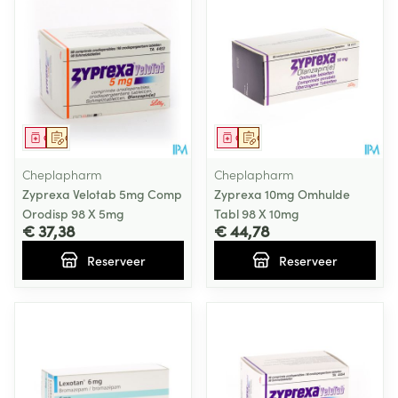
Geneesmiddel
Op voorschrift
Geneesmiddel
Op voorschrift
Cheplapharm
Cheplapharm
Zyprexa Velotab 5mg Comp
Zyprexa 10mg Omhulde
Orodisp 98 X 5mg
Tabl 98 X 10mg
€ 37,38
€ 44,78
Reserveer
Reserveer