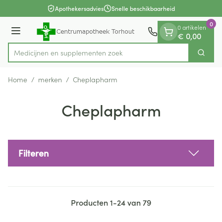
Dia 1 van 1
Ga naar de inhoud
Apothekersadvies
Snelle beschikbaarheid
0
0 artikelen
Menu
€ 0,00
Medicijnen en s
Zoek
Product, merk, categorie...
Home
/
merken
/
Cheplapharm
Cheplapharm
Filteren
Producten
1
-
24
van
79