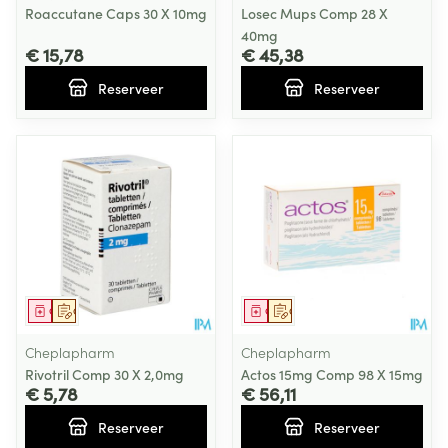
Roaccutane Caps 30 X 10mg
Losec Mups Comp 28 X
40mg
€ 15,78
€ 45,38
Reserveer
Reserveer
Geneesmiddel
Op voorschrift
Geneesmiddel
Op voorschrift
Cheplapharm
Cheplapharm
Rivotril Comp 30 X 2,0mg
Actos 15mg Comp 98 X 15mg
€ 5,78
€ 56,11
Reserveer
Reserveer