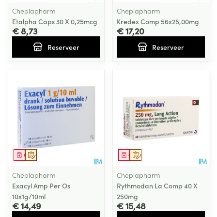
Cheplapharm
Cheplapharm
Etalpha Caps 30 X 0,25mcg
Kredex Comp 56x25,00mg
€ 8,73
€ 17,20
Reserveer
Reserveer
Geneesmiddel
Op voorschrift
Geneesmiddel
Op voorschrift
Cheplapharm
Cheplapharm
Exacyl Amp Per Os
Rythmodan La Comp 40 X
10x1g/10ml
250mg
€ 14,49
€ 15,48