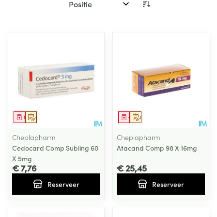
Sorteer op:
Geneesmiddel
Op voorschrift
Geneesmiddel
Op voorschrift
Cheplapharm
Cheplapharm
Cedocard Comp Subling 60
Atacand Comp 98 X 16mg
X 5mg
€ 7,76
€ 25,45
Reserveer
Reserveer