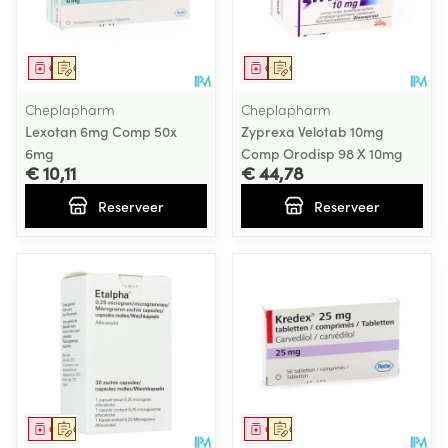
Geneesmiddel
Op voorschrift
Geneesmiddel
Op voorschrift
Cheplapharm
Cheplapharm
Lexotan 6mg Comp 50x
Zyprexa Velotab 10mg
6mg
Comp Orodisp 98 X 10mg
€ 10,11
€ 44,78
Reserveer
Reserveer
Geneesmiddel
Op voorschrift
Geneesmiddel
Op voorschrift