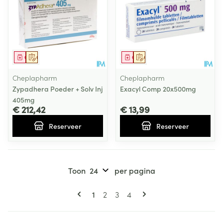
Geneesmiddel
Op voorschrift
Geneesmiddel
Op voorschrift
Cheplapharm
Cheplapharm
Zypadhera Poeder + Solv Inj
Exacyl Comp 20x500mg
405mg
€ 212,42
€ 13,99
Reserveer
Reserveer
Toon
per pagina
Pagina's
U lees momenteel pagina
Pagina
Pagina
Pagina
1
2
3
4