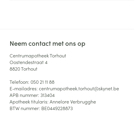
Zuurstof
Eelt
Eksteroog - lik
Ademhalingsste
Toon meer
Neem contact met ons op
Spieren en gew
Specifiek voor
Centrumapotheek Torhout
Naalden en spu
Oostendestraat 4
Lichaamsverzo
8820
Torhout
Infecties
Spuiten
Deodorant
Telefoon:
050 21 11 88
Oplossing voor 
Gezichtsverzor
E-mailadres:
centrumapotheek.torhout@
skynet.be
Naalden
Luizen
APB nummer:
313404
Apotheek titularis:
Annelore Verbrugghe
Naalden voor i
BTW nummer:
BE0449228873
pennaalden
Diagnostica
Toon meer