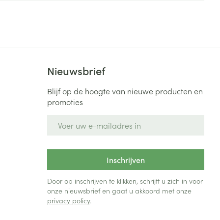
Bed
ng zon
Doorliggen - decubitis
Toon meer
ie
Urinewegen
Nieuwsbrief
id, spanning
Stoppen met roken
 en intieme
Gezichtsreiniging -
Blijf op de hoogte van nieuwe producten en
ontschminken
n Orthopedie
Instrumenten
promoties
sche
n anticonceptie
Reinigingsmelk, - crème, -
Anti tumor middelen
E-mail adres
olie en gel
jn
Tonic - lotion
zorging
Anesthesie
Inschrijven
Micellair water
Specifiek voor de ogen
Door op inschrijven te klikken, schrijft u zich in voor
t
ie
Diverse geneesmiddelen
onze nieuwsbrief en gaat u akkoord met onze
Toon meer
privacy policy
.