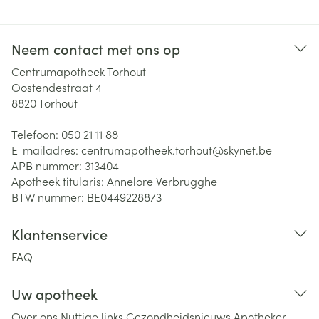
Neem contact met ons op
Centrumapotheek Torhout
Oostendestraat 4
8820
Torhout
Telefoon:
050 21 11 88
E-mailadres:
centrumapotheek.torhout@
skynet.be
APB nummer:
313404
Apotheek titularis:
Annelore Verbrugghe
BTW nummer:
BE0449228873
Klantenservice
FAQ
Uw apotheek
Over ons
Nuttige links
Gezondheidsnieuws
Apotheker