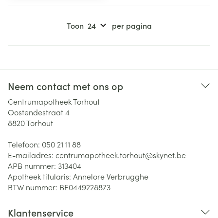
Toon
per pagina
Neem contact met ons op
Centrumapotheek Torhout
Oostendestraat 4
8820
Torhout
Telefoon:
050 21 11 88
E-mailadres:
centrumapotheek.torhout@
skynet.be
APB nummer:
313404
Apotheek titularis:
Annelore Verbrugghe
BTW nummer:
BE0449228873
Klantenservice