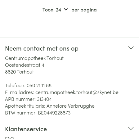
Toon
per pagina
Neem contact met ons op
Centrumapotheek Torhout
Oostendestraat 4
8820
Torhout
Telefoon:
050 21 11 88
E-mailadres:
centrumapotheek.torhout@
skynet.be
APB nummer:
313404
Apotheek titularis:
Annelore Verbrugghe
BTW nummer:
BE0449228873
Klantenservice
FAQ