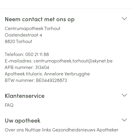
Neem contact met ons op
Centrumapotheek Torhout
Oostendestraat 4
8820
Torhout
Telefoon:
050 21 11 88
E-mailadres:
centrumapotheek.torhout@
skynet.be
APB nummer:
313404
Apotheek titularis:
Annelore Verbrugghe
BTW nummer:
BE0449228873
Klantenservice
FAQ
Uw apotheek
Over ons
Nuttige links
Gezondheidsnieuws
Apotheker