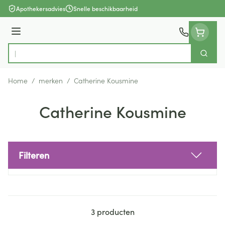
Ga naar de inhoud
Apothekersadvies
Snelle beschikbaarheid
Menu
Zoek
Product, merk, categorie...
Home
/
merken
/
Catherine Kousmine
Catherine Kousmine
Filteren
Doorgaan naar productlijst
3
producten