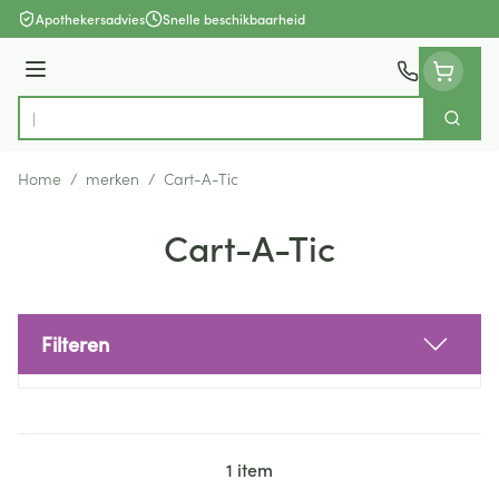
Ga naar de inhoud
Apothekersadvies
Snelle beschikbaarheid
Menu
Zoek
Product, merk, categorie...
Home
/
merken
/
Cart-A-Tic
Cart-A-Tic
Filteren
Doorgaan naar productlijst
1
item