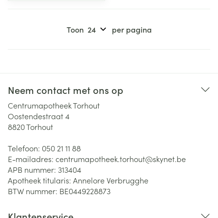
Toon
per pagina
Neem contact met ons op
Centrumapotheek Torhout
Oostendestraat 4
8820
Torhout
Telefoon:
050 21 11 88
E-mailadres:
centrumapotheek.torhout@
skynet.be
APB nummer:
313404
Apotheek titularis:
Annelore Verbrugghe
BTW nummer:
BE0449228873
Klantenservice