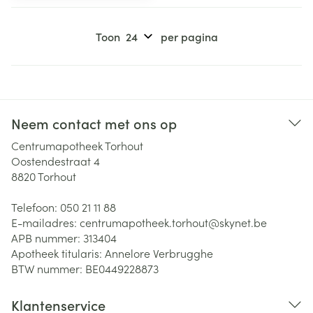
Toon
per pagina
Neem contact met ons op
Centrumapotheek Torhout
Oostendestraat 4
8820
Torhout
Telefoon:
050 21 11 88
E-mailadres:
centrumapotheek.torhout@
skynet.be
APB nummer:
313404
Apotheek titularis:
Annelore Verbrugghe
BTW nummer:
BE0449228873
Klantenservice