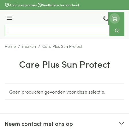
Ga naar de inhoud
Apothekersadvies
Snelle beschikbaarheid
Menu
Zoek
Product, merk, categorie...
Home
/
merken
/
Care Plus Sun Protect
Care Plus Sun Protect
Geen producten gevonden voor deze selectie.
Neem contact met ons op