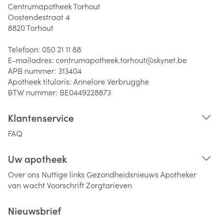
Centrumapotheek Torhout
Oostendestraat 4
8820
Torhout
Telefoon:
050 21 11 88
E-mailadres:
centrumapotheek.torhout@
skynet.be
APB nummer:
313404
Apotheek titularis:
Annelore Verbrugghe
BTW nummer:
BE0449228873
Klantenservice
FAQ
Uw apotheek
Over ons
Nuttige links
Gezondheidsnieuws
Apotheker
van wacht
Voorschrift
Zorgtarieven
Nieuwsbrief