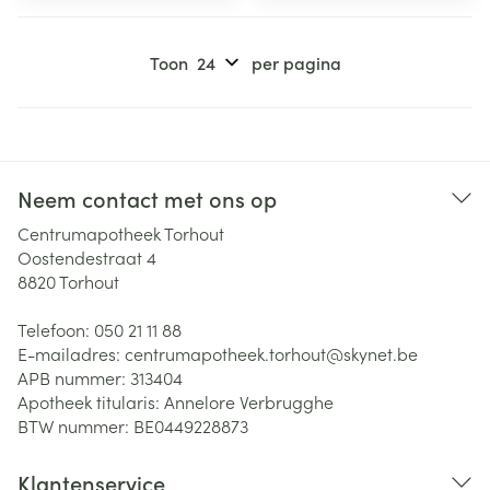
Toon
per pagina
Neem contact met ons op
Centrumapotheek Torhout
Oostendestraat 4
8820
Torhout
Telefoon:
050 21 11 88
E-mailadres:
centrumapotheek.torhout@
skynet.be
APB nummer:
313404
Apotheek titularis:
Annelore Verbrugghe
BTW nummer:
BE0449228873
Klantenservice