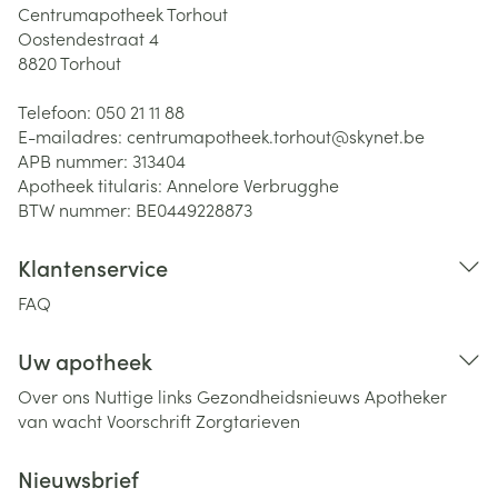
Centrumapotheek Torhout
Oostendestraat 4
8820
Torhout
Telefoon:
050 21 11 88
E-mailadres:
centrumapotheek.torhout@
skynet.be
APB nummer:
313404
Apotheek titularis:
Annelore Verbrugghe
BTW nummer:
BE0449228873
Klantenservice
FAQ
Uw apotheek
Over ons
Nuttige links
Gezondheidsnieuws
Apotheker
van wacht
Voorschrift
Zorgtarieven
Nieuwsbrief