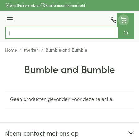
Ga naar de inhoud
Apothekersadvies
Snelle beschikbaarheid
Menu
Zoek
Product, merk, categorie...
Home
/
merken
/
Bumble and Bumble
Bumble and Bumble
Geen producten gevonden voor deze selectie.
Neem contact met ons op