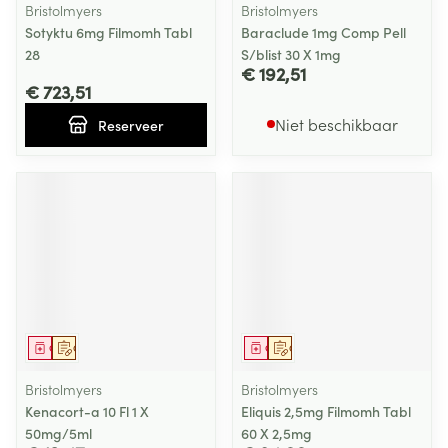
Bristolmyers
Bristolmyers
Sotyktu 6mg Filmomh Tabl
Baraclude 1mg Comp Pell
28
S/blist 30 X 1mg
€ 192,51
€ 723,51
Niet beschikbaar
Reserveer
Geneesmiddel
Op voorschrift
Geneesmiddel
Op voorschrift
Bristolmyers
Bristolmyers
Kenacort-a 10 Fl 1 X
Eliquis 2,5mg Filmomh Tabl
50mg/5ml
60 X 2,5mg