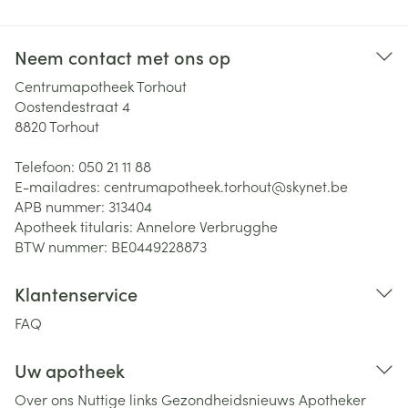
Neem contact met ons op
Centrumapotheek Torhout
Oostendestraat 4
8820
Torhout
Telefoon:
050 21 11 88
E-mailadres:
centrumapotheek.torhout@
skynet.be
APB nummer:
313404
Apotheek titularis:
Annelore Verbrugghe
BTW nummer:
BE0449228873
Klantenservice
FAQ
Uw apotheek
Over ons
Nuttige links
Gezondheidsnieuws
Apotheker