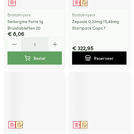
Geneesmiddel
Geneesmiddel
Op voorschrift
Bristolmyers
Bristolmyers
Sedergine Forte 1g
Zeposia 0,23mg/0,46mg
Bruistabletten 20
Startpack Caps 7
€ 8,06
Aantal
€ 322,95
Bestel
Reserveer
Geneesmiddel
Op voorschrift
Geneesmiddel
Op voorschrift