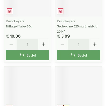
Geneesmiddel
Geneesmiddel
Bristolmyers
Bristolmyers
Niflugel Tube 60g
Sedergine 325mg Bruistabl
20 Nf
€ 10,06
€ 3,09
Aantal
Aantal
Bestel
Bestel