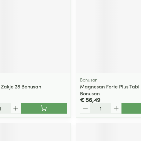
ging
Supplementen
Insectenwe
Mondmaskers
middelen
ssen
 -
id
d
Bonusan
8 Zakje 28 Bonusan
Magnesan Forte Plus Tabl 
Bonusan
€ 56,49
Zelfbruiner
Scheren
Aantal