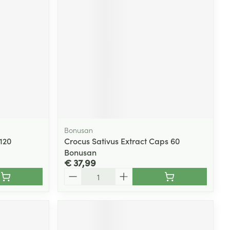
rende
Parfums en
geurproducten
Bonusan
120
Crocus Sativus Extract Caps 60
Bonusan
€ 37,99
CBD
Aantal