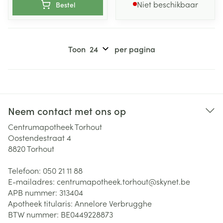
Niet beschikbaar
Bestel
Toon
per pagina
Neem contact met ons op
Centrumapotheek Torhout
Oostendestraat 4
8820
Torhout
Telefoon:
050 21 11 88
E-mailadres:
centrumapotheek.torhout@
skynet.be
APB nummer:
313404
Apotheek titularis:
Annelore Verbrugghe
BTW nummer:
BE0449228873