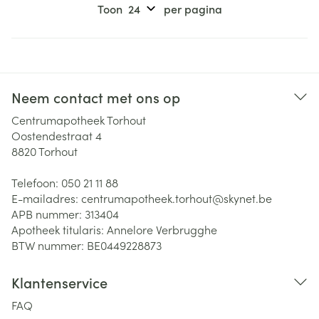
Toon
per pagina
Neem contact met ons op
Centrumapotheek Torhout
Oostendestraat 4
8820
Torhout
Telefoon:
050 21 11 88
E-mailadres:
centrumapotheek.torhout@
skynet.be
APB nummer:
313404
Apotheek titularis:
Annelore Verbrugghe
BTW nummer:
BE0449228873
Klantenservice
FAQ