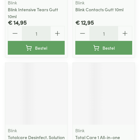
Blink
Blink
Blink Intensive Tears Gutt
Blink Contacts Gutt 10ml
10ml
€ 14,95
€ 12,95
Aantal
Aantal
Bestel
Bestel
Blink
Blink
Totalcare Desinfect. Solution
Total Care 1 All-in-one