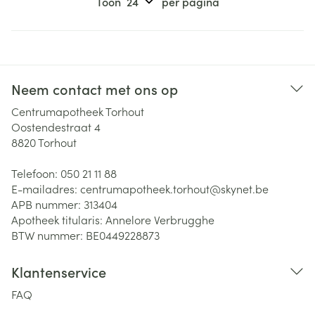
Toon
per pagina
Neem contact met ons op
Centrumapotheek Torhout
Oostendestraat 4
8820
Torhout
Telefoon:
050 21 11 88
E-mailadres:
centrumapotheek.torhout@
skynet.be
APB nummer:
313404
Apotheek titularis:
Annelore Verbrugghe
BTW nummer:
BE0449228873
Klantenservice
FAQ