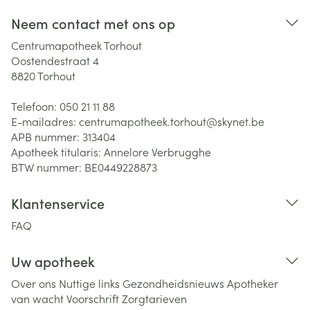
Neem contact met ons op
Centrumapotheek Torhout
Oostendestraat 4
8820
Torhout
Telefoon:
050 21 11 88
E-mailadres:
centrumapotheek.torhout@
skynet.be
APB nummer:
313404
Apotheek titularis:
Annelore Verbrugghe
BTW nummer:
BE0449228873
Klantenservice
FAQ
Uw apotheek
Over ons
Nuttige links
Gezondheidsnieuws
Apotheker
van wacht
Voorschrift
Zorgtarieven