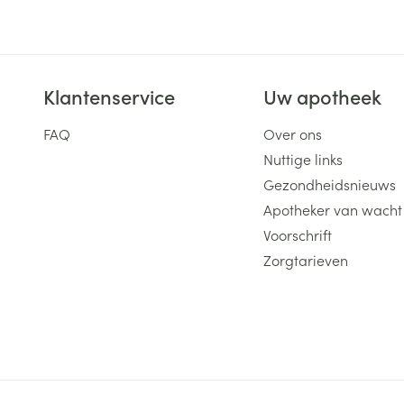
ging
Supplementen
Insectenwe
Mondmaskers
middelen
ssen
Klantenservice
Uw apotheek
 -
id
FAQ
Over ons
d
Nuttige links
Gezondheidsnieuws
Apotheker van wacht
Voorschrift
Zorgtarieven
Zelfbruiner
Scheren