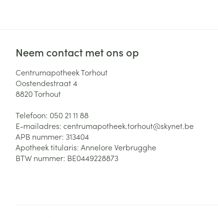
Haar
Gezichtsverzor
Pillendozen en
accessoires
Pigmentstoorni
Neem contact met ons op
Gevoelige huid
geïrriteerde hu
Centrumapotheek Torhout
Gemengde hui
Oostendestraat 4
8820
Torhout
Doffe huid
Toon meer
Telefoon:
050 21 11 88
E-mailadres:
centrumapotheek.torhout@
skynet.be
APB nummer:
313404
Apotheek titularis:
Annelore Verbrugghe
Snurken
BTW nummer:
BE0449228873